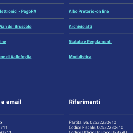
ettronici - PagoPA
Albo Pretorio-on line
Pian del Bruscolo
Archivio atti
line
Statuto e Regolamenti
ne di Vallefoglia
Modulistica
 e email
Riferimenti
ax
Partita Iva: 02532230410
9711
Codice Fiscale: 02532230410
897211
Codice Ufficio Univoco UF33RD