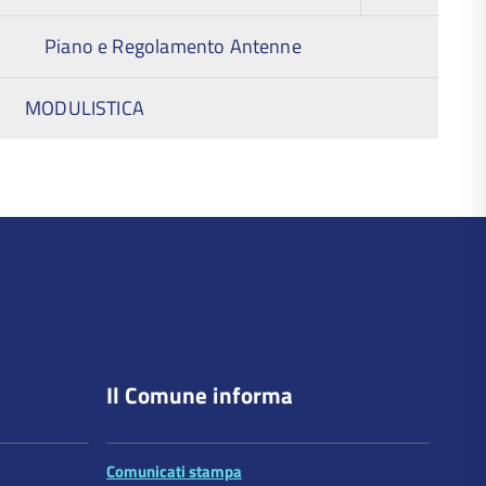
Piano e Regolamento Antenne
MODULISTICA
torna
all'inizio
del
contenuto
Il Comune informa
Comunicati stampa