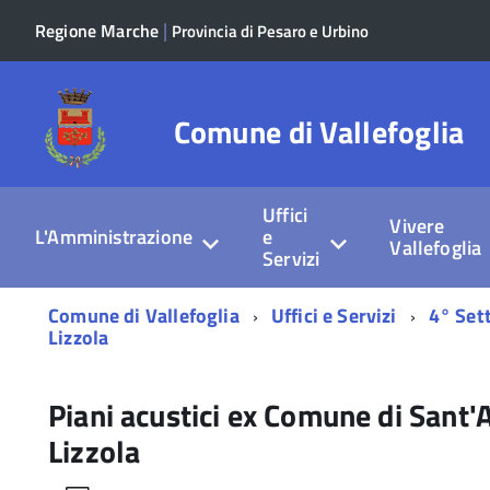
|
Regione Marche
Provincia di Pesaro e Urbino
Comune di Vallefoglia
Uffici
Vivere
L'Amministrazione
e
Vallefoglia
Servizi
Menu
Comune di Vallefoglia
Uffici e Servizi
4° Sett
di
Lizzola
navigazione
Piani acustici ex Comune di Sant'
Lizzola