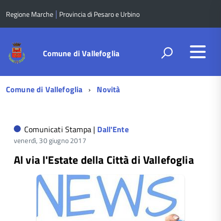
|
Regione Marche
Provincia di Pesaro e Urbino
Comune di Vallefoglia
Menu
Comune di Vallefoglia
Novità
di
navigazione
Comunicati Stampa |
Dall'Ente
venerdì, 30 giugno 2017
Al via l'Estate della Città di Vallefoglia