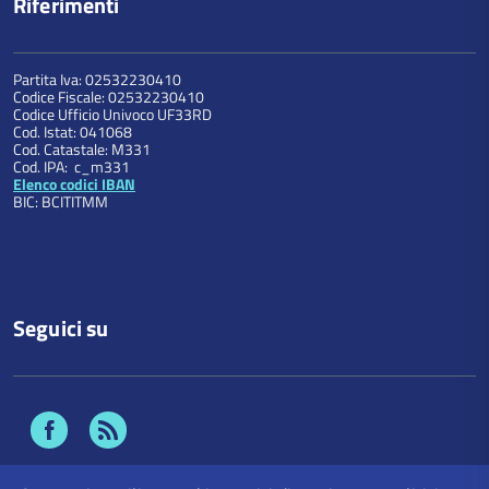
Riferimenti
Partita Iva: 02532230410
Codice Fiscale: 02532230410
Codice Ufficio Univoco UF33RD
Cod. Istat: 041068
Cod. Catastale: M331
Cod. IPA: c_m331
Elenco codici IBAN
BIC: BCITITMM
Seguici su
Facebook
Feed
Rss