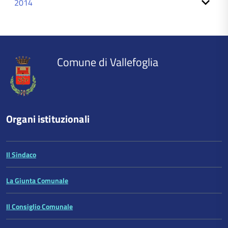
2014
torna
all'inizio
del
contenuto
Comune di Vallefoglia
Organi istituzionali
Il Sindaco
La Giunta Comunale
Il Consiglio Comunale