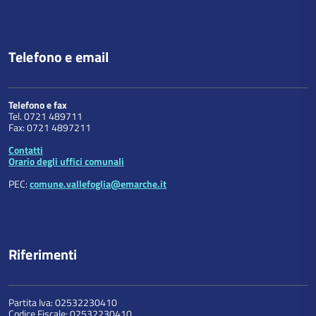
Telefono e email
Telefono e fax
Tel. 0721 489711
Fax: 0721 4897211
Contatti
Orario degli uffici comunali
PEC:
comune.vallefoglia@emarche.it
Riferimenti
Partita Iva: 02532230410
Codice Fiscale: 02532230410