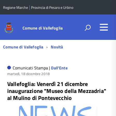
|
Regione Marche
Provincia di Pesaro e Urbino
Comune di Vallefoglia
Menu
Comune di Vallefoglia
Novità
di
navigazione
Comunicati Stampa |
Dall'Ente
martedì, 18 dicembre 2018
Vallefoglia: Venerdì 21 dicembre
inaugurazione "Museo della Mezzadria"
al Mulino di Pontevecchio