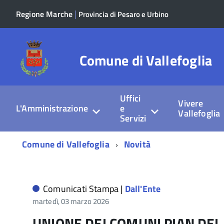
|
Regione Marche
Provincia di Pesaro e Urbino
Comune di Vallefoglia
Uffici
Vivere
L'Amministrazione
e
Vallefoglia
Servizi
Menu
Comune di Vallefoglia
Novità
di
navigazione
Comunicati Stampa |
Dall'Ente
martedì, 03 marzo 2026
UNIONE DEI COMUNI PIAN DEL 