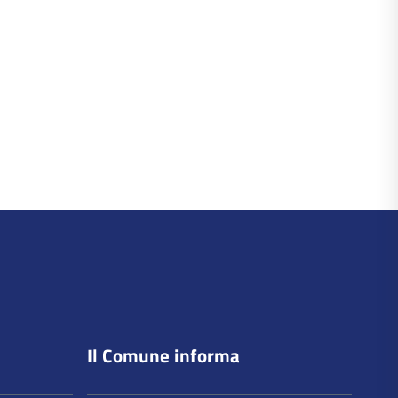
torna
all'inizio
del
contenuto
Il Comune informa