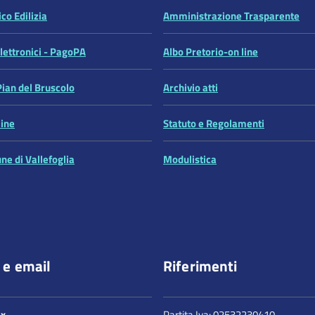
co Edilizia
Amministrazione Trasparente
ettronici - PagoPA
Albo Pretorio-on line
Pian del Bruscolo
Archivio atti
line
Statuto e Regolamenti
ne di Vallefoglia
Modulistica
 e email
Riferimenti
ax
Partita Iva: 02532230410