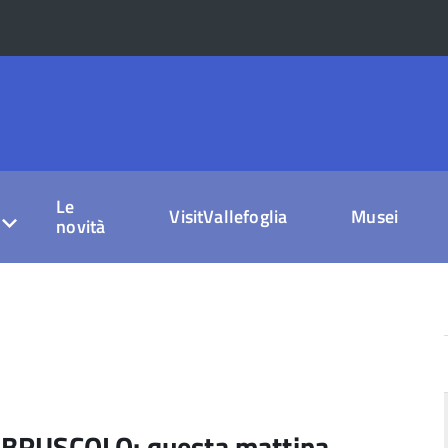
Le
VisitVallefoglia
Musei
novità
BRUSCOLO: questa mattina