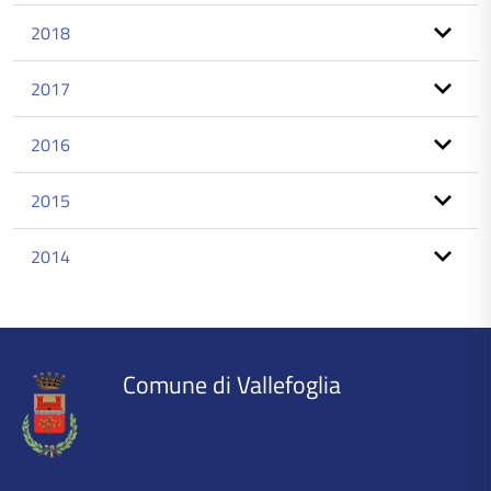
2018
2017
2016
2015
2014
torna
all'inizio
del
contenuto
Comune di Vallefoglia