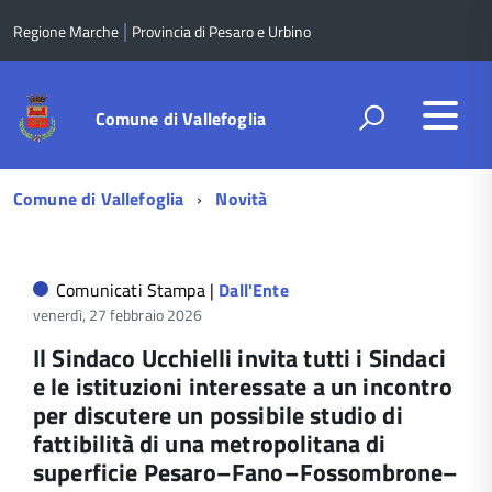
|
Regione Marche
Provincia di Pesaro e Urbino
Comune di Vallefoglia
Menu
Comune di Vallefoglia
Novità
di
navigazione
Comunicati Stampa |
Dall'Ente
venerdì, 27 febbraio 2026
Il Sindaco Ucchielli invita tutti i Sindaci
e le istituzioni interessate a un incontro
per discutere un possibile studio di
fattibilità di una metropolitana di
superficie Pesaro–Fano–Fossombrone–