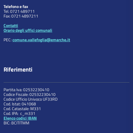
Telefono e fax
Tel. 0721 489711
Fax: 0721 4897211
Contatti
Orario degli uffici comunali
PEC:
comune.vallefoglia@emarche.it
Riferimenti
Partita Iva: 02532230410
Codice Fiscale: 02532230410
Codice Ufficio Univoco UF33RD
Cod. Istat: 041068
Cod. Catastale: M331
Cod. IPA: c_m331
Elenco codici IBAN
BIC: BCITITMM