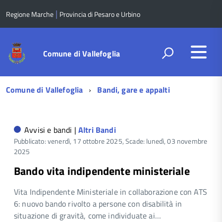
|
Regione Marche
Provincia di Pesaro e Urbino
Comune di Vallefoglia
Menu
Comune di Vallefoglia
Bandi, gare e appalti
di
navigazione
Avvisi e bandi |
Altri Bandi
Pubblicato: venerdì, 17 ottobre 2025,
Scade: lunedì, 03 novembre
2025
Bando vita indipendente ministeriale
Vita Indipendente Ministeriale in collaborazione con ATS
6: nuovo bando rivolto a persone con disabilità in
situazione di gravità, come individuate ai…