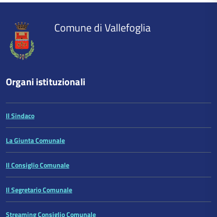
del
contenuto
Comune di Vallefoglia
Organi istituzionali
Il Sindaco
La Giunta Comunale
Il Consiglio Comunale
Il Segretario Comunale
Streaming Consiglio Comunale