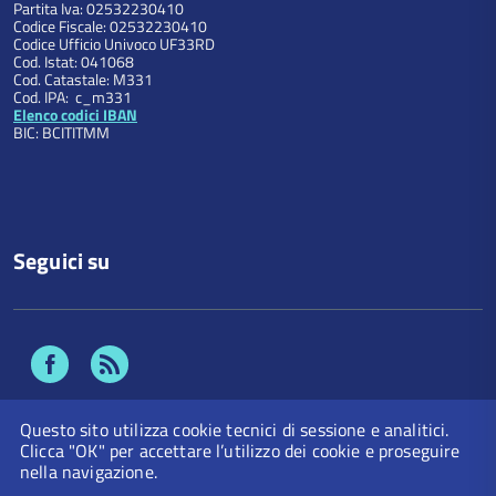
Partita Iva: 02532230410
Codice Fiscale: 02532230410
Codice Ufficio Univoco UF33RD
Cod. Istat: 041068
Cod. Catastale: M331
Cod. IPA: c_m331
Elenco codici IBAN
BIC: BCITITMM
Seguici su
Facebook
Feed
Rss
Questo sito utilizza cookie tecnici di sessione e analitici.
Clicca "OK" per accettare l’utilizzo dei cookie e proseguire
nella navigazione.