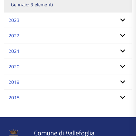
Gennaio: 3 elementi
2023
2022
2021
2020
2019
2018
torna
all'inizio
del
contenuto
Comune di Vallefoglia