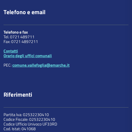
Telefono e email
Telefono e fax
Tel. 0721 489711
Fax: 0721 4897211
Contatti
Orario degli uffici comunali
PEC:
comune.vallefoglia@emarche.it
Riferimenti
Partita Iva: 02532230410
Codice Fiscale: 02532230410
Codice Ufficio Univoco UF33RD
Cod. Istat: 041068