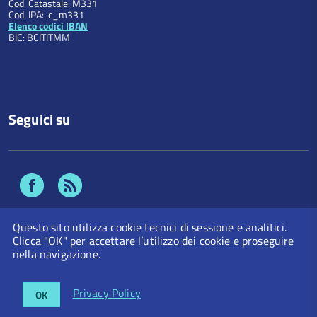
Cod. Catastale: M331
Cod. IPA: c_m331
Elenco codici IBAN
BIC: BCITITMM
Seguici su
Facebook
Feed
Rss
Questo sito utilizza cookie tecnici di sessione e analitici.
Clicca "OK" per accettare l’utilizzo dei cookie e proseguire
nella navigazione.
Numeri Utili
Privacy Policy
Note Legali
Privacy Policy
Ufficio Relazioni con il Pubblico
Crediti
OK