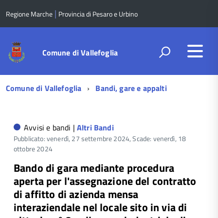
|
Regione Marche
Provincia di Pesaro e Urbino
Comune di Vallefoglia
Menu
Comune di Vallefoglia
Bandi, gare e appalti
di
navigazione
Avvisi e bandi |
Altri Bandi
Pubblicato: venerdì, 27 settembre 2024,
Scade: venerdì, 18
ottobre 2024
Bando di gara mediante procedura
aperta per l'assegnazione del contratto
di affitto di azienda mensa
interaziendale nel locale sito in via di