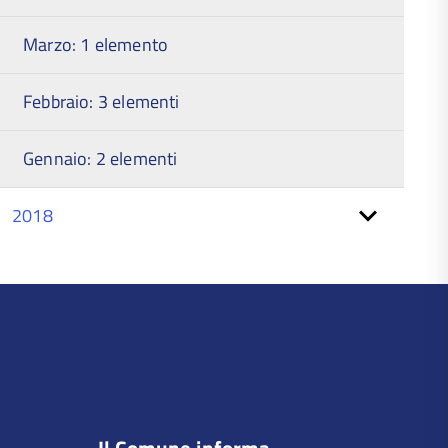
Marzo: 1 elemento
Febbraio: 3 elementi
Gennaio: 2 elementi
2018
torna
all'inizio
del
contenuto
Il Comune informa