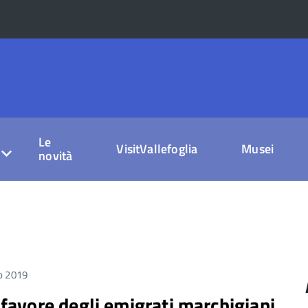
Le
VisitVallefoglia
Musei
novità
io 2019
 favore degli emigrati marchigiani