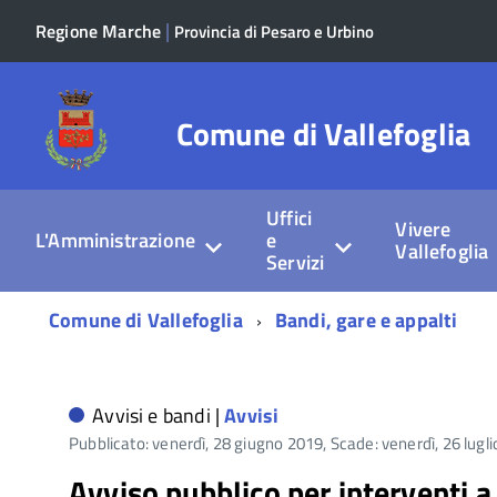
|
Regione Marche
Provincia di Pesaro e Urbino
Comune di Vallefoglia
Uffici
Vivere
L'Amministrazione
e
Vallefoglia
Servizi
Menu
Comune di Vallefoglia
Bandi, gare e appalti
di
navigazione
Avvisi e bandi |
Avvisi
Pubblicato: venerdì, 28 giugno 2019,
Scade: venerdì, 26 lugl
Avviso pubblico per interventi a