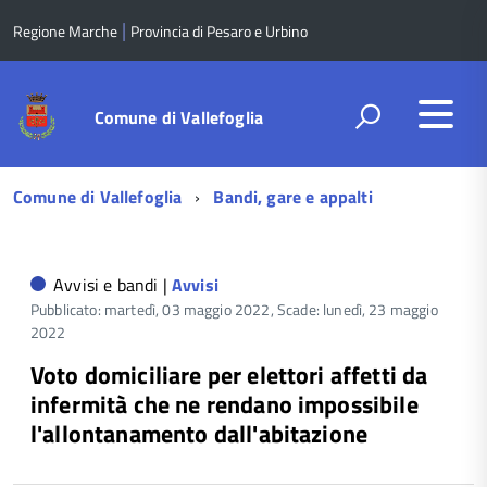
|
Regione Marche
Provincia di Pesaro e Urbino
Comune di Vallefoglia
Menu
Comune di Vallefoglia
Bandi, gare e appalti
di
navigazione
Avvisi e bandi |
Avvisi
Pubblicato: martedì, 03 maggio 2022,
Scade: lunedì, 23 maggio
2022
Voto domiciliare per elettori affetti da
infermità che ne rendano impossibile
l'allontanamento dall'abitazione