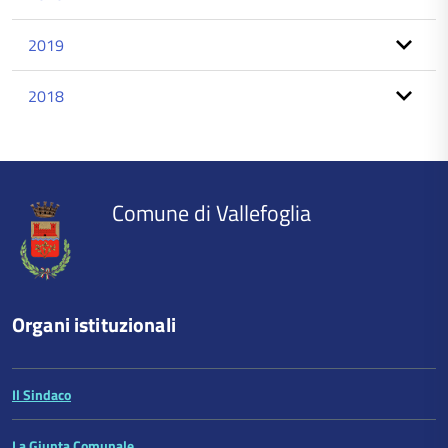
2019
2018
torna
all'inizio
del
contenuto
Comune di Vallefoglia
Organi istituzionali
Il Sindaco
La Giunta Comunale