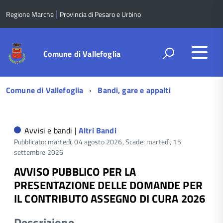
|
Regione Marche
Provincia di Pesaro e Urbino
Comune di Vallefoglia
Menu
Comune di Vallefoglia
Bandi, gare e appalti
di
navigazione
Avvisi e bandi |
Altri Bandi
Pubblicato: martedì, 04 agosto 2026,
Scade: martedì, 15
settembre 2026
AVVISO PUBBLICO PER LA
PRESENTAZIONE DELLE DOMANDE PER
IL CONTRIBUTO ASSEGNO DI CURA 2026
Descrizione