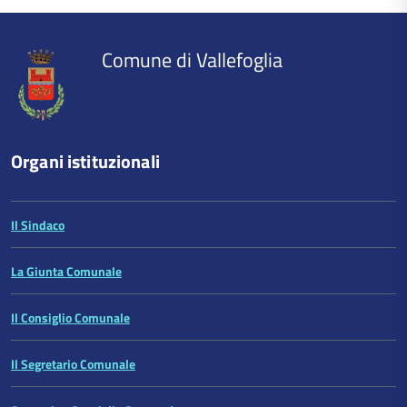
all'inizio
del
contenuto
Comune di Vallefoglia
Organi istituzionali
Il Sindaco
La Giunta Comunale
Il Consiglio Comunale
Il Segretario Comunale