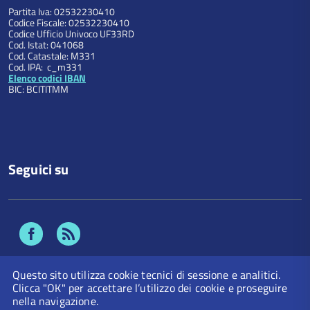
Partita Iva: 02532230410
Codice Fiscale: 02532230410
Codice Ufficio Univoco UF33RD
Cod. Istat: 041068
Cod. Catastale: M331
Cod. IPA: c_m331
Elenco codici IBAN
BIC: BCITITMM
Seguici su
Facebook
Feed
Rss
Questo sito utilizza cookie tecnici di sessione e analitici.
Clicca "OK" per accettare l’utilizzo dei cookie e proseguire
nella navigazione.